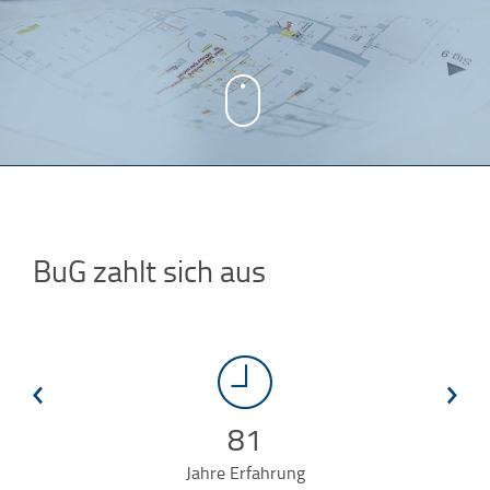
BuG zahlt sich aus
P
N
81
r
e
e
x
v
t
Jahre Erfahrung
i