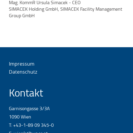
Mag. KommR Ursula Simacek - CEO
Ferenc Sabo und Evelyn Mandl - CEO
Auftraggeber überzeugt.
SIMACEK Holding GmbH, SIMACEK Facility Management
Sabo + Mandl & Tomaschek Immobilien GmbH
Helmut Rumpf - Kanzleimanager
Bmst. Dipl.-Ing. (FH) Andreas Perissutti
Group GmbH
DORDA Rechtsanwälte GmbH
Allgemein beeideter und gerichtlich zertifizierter
Arch. DI Michael Wagner
Sachverständiger
Impressum
Datenschutz
Kontakt
Garnisongasse 3/3A
1090 Wien
T:
+43-1-89 09 345-0